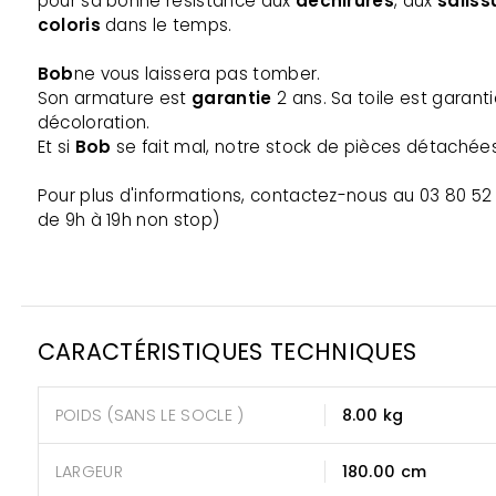
pour sa bonne résistance aux
déchirures
, aux
saliss
coloris
dans le temps.
Bob
ne vous laissera pas tomber.
Son armature est
garantie
2 ans. Sa toile est garanti
décoloration.
Et si
Bob
se fait mal, notre stock de pièces détachées 
Pour plus d'informations, contactez-nous au 03 80 52
de 9h à 19h non stop)
CARACTÉRISTIQUES TECHNIQUES
POIDS (SANS LE SOCLE )
8.00 kg
LARGEUR
180.00 cm