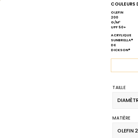
COULEURS 
OLEFIN
200
G/M²
UPF 50+
ACRYLIQUE
SUNBRELLA®
DE
DICKSON®
TAILLE
DIAMÈTR
MATIÈRE
OLEFIN 