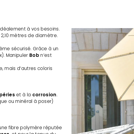
 idéalement à vos besoins.
 2,10 mètres de diamètre.
stème sécurisé. Grâce à un
x). Manipuler
Bob
n’est
e, mais d’autres coloris
péries
et à la
corrosion
.
que ou minéral à poser)
s une fibre polymère réputée