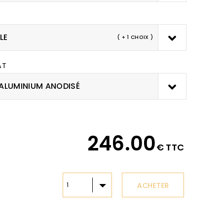
LE
( + 1 CHOIX )
AT
ALUMINIUM ANODISÉ
246.00
€ TTC
ACHETER