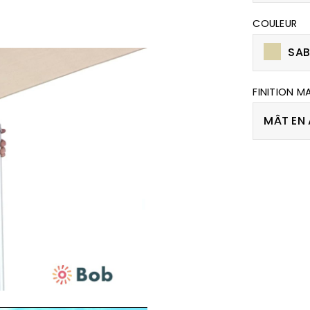
COULEUR
SAB
FINITION M
MÂT EN 
Mute
Settings