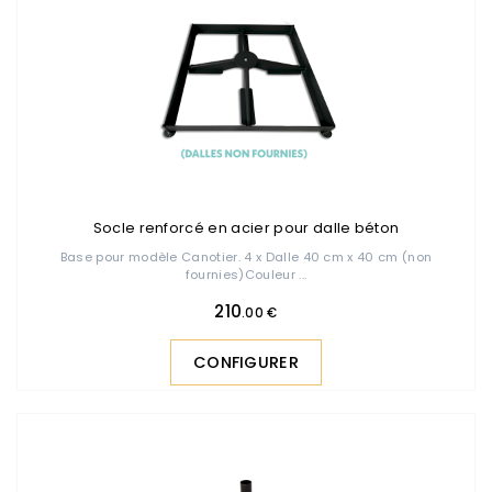
Socle renforcé en acier pour dalle béton
Base pour modèle Canotier. 4 x Dalle 40 cm x 40 cm (non
fournies)Couleur ...
210
.00 €
CONFIGURER