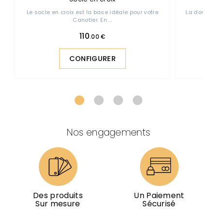
Le socle en croix est la base idéale pour votre
La douille 
Canotier. En ...
110
.00 €
CONFIGURER
Nos engagements
Des produits
Un Paiement
Sur mesure
Sécurisé